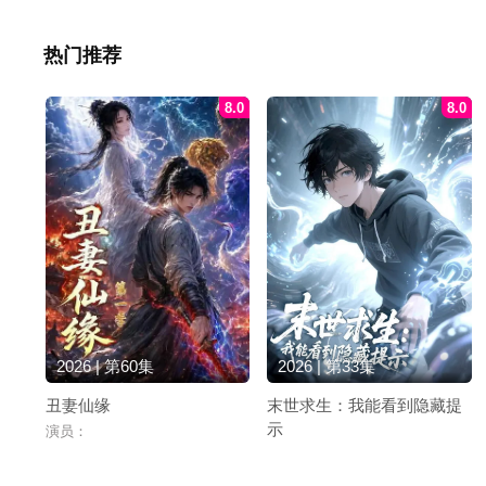
热门推荐
8.0
8.0
2026 | 第60集
2026 | 第33集
丑妻仙缘
末世求生：我能看到隐藏提
示
演员：
演员：