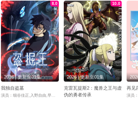
8.0
10.0
2026 | 更新至01集
2026 | 更新至01集
20
我独自盗墓
克雷瓦提斯2：魔兽之王与虚
再见
伪的勇者传承
佳,麦穗杏菜,根本京里,内山夕实,市道真央
演员：细谷佳正,入野自由,早见沙织,诹访部顺一
演员：
演员：佐野史郎,潘惠美,田村睦心,关根明良