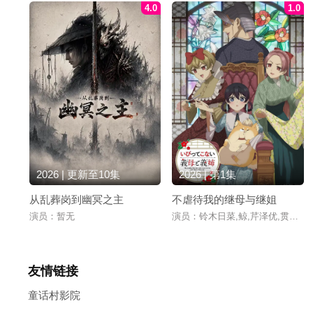
4.0
1.0
2026 | 更新至10集
2026 | 第1集
从乱葬岗到幽冥之主
不虐待我的继母与继姐
演员：暂无
演员：铃木日菜,鲸,芹泽优,贯井柚
友情链接
童话村影院