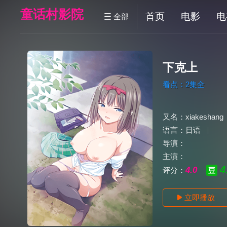
童话村影院
首页
电影
电
全部

下克上
看点：2集全
又名：
xiakeshang
语言：
日语
导演：
主演：
4
4.0
评分：
立即播放
