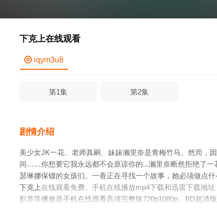
下克上在线观看

iqym3u8
第1集
第2集
剧情介绍
美少女JK一花、老师真嗣、妹妹濑里奈是青梅竹马。然而，
间……你想要它我永远都不会原谅你的...濑里奈断然拒绝了
瑟琳娜保镖的女孩们。一香正在寻找一个故事，她必须做点什么
话一花幸灾乐祸的目光，盯着瑟琳娜房间附近安装的偷窥摄像
下克上
在线观看免费、手机在线播放mp4下载和迅雷下载地
影音等播放器手机在线观看高清完整版720p1080p、BD
高清完整版、哪里能看到mp4未删减版，请关注童话村影院