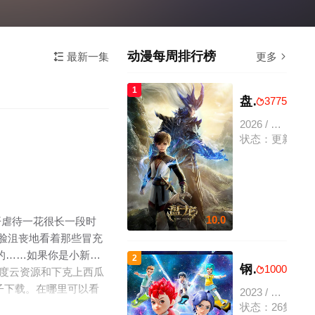
动漫每周排行榜
最新一集
更多


1
盘龙
3775

2026 / 中国大陆 / 动作,动画,奇幻,国产动漫
状态：更新至0
10.0
开虐待一花很长一段时
一脸沮丧地看着那些冒充
样的……如果你是小新的
2
钢铁飞龙4捕梦奇兵
1000

百度云资源和下克上西瓜
种子下载。在哪里可以看
2023 / 大陆 / 动画,少儿,国产动漫
状态：26集全