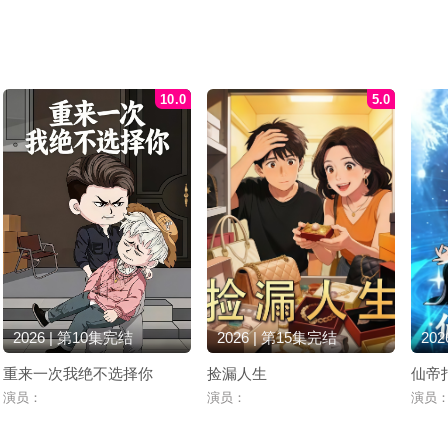
10.0
5.0
2026 | 第10集完结
2026 | 第15集完结
202
重来一次我绝不选择你
捡漏人生
仙帝
演员：
演员：
演员