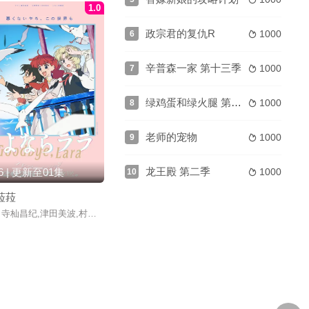
1.0
政宗君的复仇R
1000
6

辛普森一家 第十三季
1000
7

绿鸡蛋和绿火腿 第一季
1000
8

老师的宠物
1000
9

龙王殿 第二季
26 | 更新至01集
1000
10

菈菈
寺杣昌纪,津田美波,村濑步,真殿光昭,山本和臣,深见梨加,大野智敬,菱川花菜
,中村悠一,关智一,杉田智和,白石晴香,久野美咲,铃木崚汰,黑泽朋世,黑田崇矢