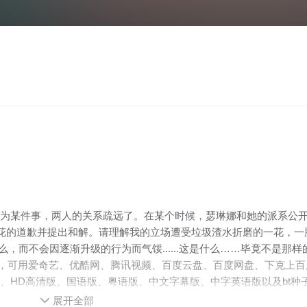
因为某件事，两人的关系疏远了。在某个时候，瑟琳娜和她的派系公
一花的道歉并提出和解。请理解我的立场遭受垃圾渣水折磨的一花，
，而不会因逐渐升级的行为而气馁......这是什么……毕竟不是那
头发出的视频……
址，可用爱奇艺、优酷网、腾讯视频、百度云盘、百度网盘、下克上
超清版、HD高清版、国语版、粤语版、中文字幕版、中字英语版以及bt
，本站第一时间为您更新最新热门电影_电视剧大全在线观看！
展开全部
