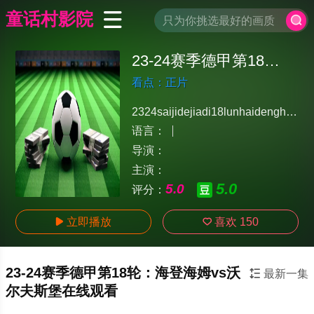

童话村影院
23-24赛季德甲第18轮：海登海姆vs沃尔夫斯堡
看点：正片
2324saijidejiadi18lunhaidenghaimuvswoerfusibao
语言：
导演：
主演：
5.0
5.0
评分：
立即播放
喜欢
150


23-24赛季德甲第18轮：海登海姆vs沃
最新一集

尔夫斯堡在线观看